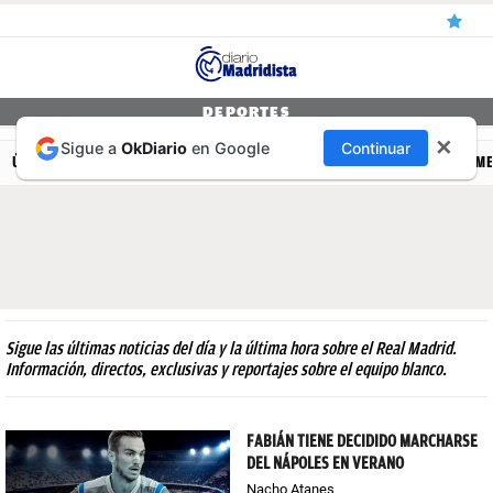
ÚLTIMAS
DEPORTES
✕
Sigue a
OkDiario
en Google
Continuar
NOTICIAS
ÚLTIMAS NOTICIAS
REAL MADRID
BALONCESTO
CANTERA
FEM
REAL
MADRID
BALONCESTO
CANTERA
Sigue las últimas noticias del día y la última hora sobre el Real Madrid.
FICHAJES
Información, directos, exclusivas y reportajes sobre el equipo blanco.
DIRECTO
FABIÁN TIENE DECIDIDO MARCHARSE
FEMENINO
DEL NÁPOLES EN VERANO
PAPARAZZI
Nacho Atanes