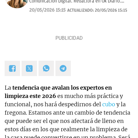
Comunicación Digital. Redactora en Ok Diario.
Cuento historias, soy amante de los astros, sigo a la
20/05/2026 15:15
ACTUALIZADO:
20/05/2026 15:15
luna, los TT de Twitter y las tendencias en moda.
Experta en noticias de consumo, lifestyle, recetas y
Lotería de Navidad.
La
tendencia que avalan los expertos en
limpieza este 2026
es mucho más práctica y
funcional, nos hará despedirnos del
cubo
y la
fregona. Estamos ante un cambio de tendencia
que puede ser el que nos afectará de lleno en
estos días en los que realmente la limpieza de
la casa puede convertirse en un problema. Será