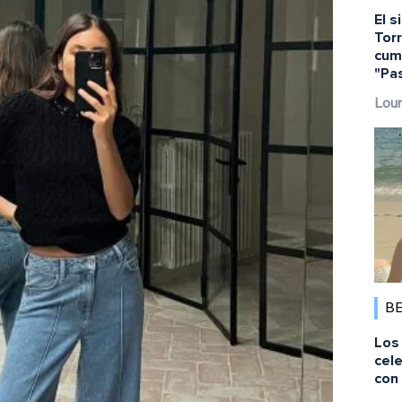
El s
Torr
cump
"Pa
Lour
B
Los 
cele
con 