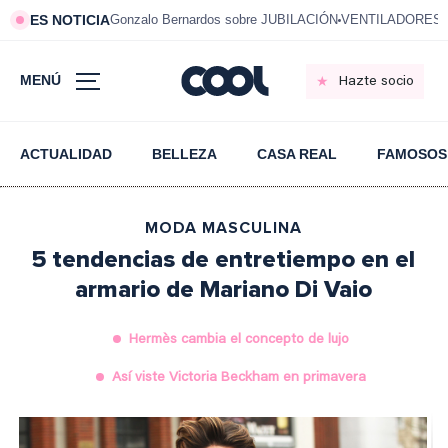
ES NOTICIA
Gonzalo Bernardos sobre JUBILACIÓN
VENTILADORES e
MENÚ
Hazte socio
ACTUALIDAD
BELLEZA
CASA REAL
FAMOSOS
MODA MASCULINA
5 tendencias de entretiempo en el
armario de Mariano Di Vaio
Hermès cambia el concepto de lujo
Así viste Victoria Beckham en primavera