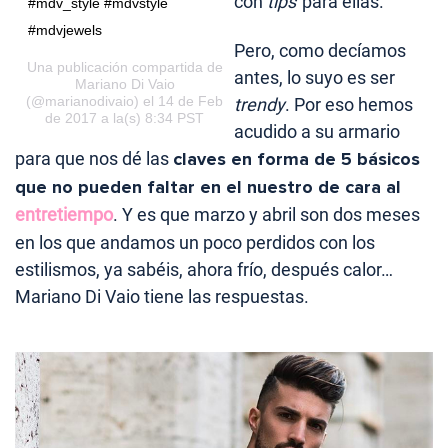
con
tips
para ellas.
#mdv_style #mdvstyle
#mdvjewels
Pero, como decíamos
Una publicación compartida de
antes, lo suyo es ser
Mariano Di Vaio
(@marianodivaio) el 14 de Feb
trendy
. Por eso hemos
de 2017 a la(s) 8:34 PST
acudido a su armario
para que nos dé las
claves en forma de 5 básicos
que no pueden faltar en el nuestro de cara al
entretiempo
. Y es que marzo y abril son dos meses
en los que andamos un poco perdidos con los
estilismos, ya sabéis, ahora frío, después calor…
Mariano Di Vaio tiene las respuestas.