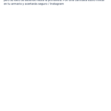
pero su éxito se extiende hasta la primavera. Pon una camiseta estilo militar
en tu armario y acertarás seguro / Instagram