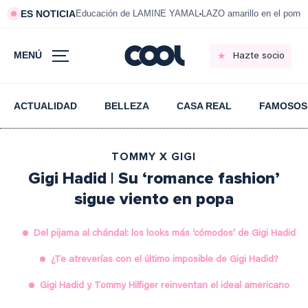
ES NOTICIA
Educación de LAMINE YAMAL
LAZO amarillo en el pom
MENÚ
Hazte socio
ACTUALIDAD
BELLEZA
CASA REAL
FAMOSOS
TOMMY X GIGI
Gigi Hadid | Su ‘romance fashion’
sigue viento en popa
Del pijama al chándal: los looks más ‘cómodos’ de Gigi Hadid
¿Te atreverías con el último imposible de Gigi Hadid?
Gigi Hadid y Tommy Hilfiger reinventan el ideal americano