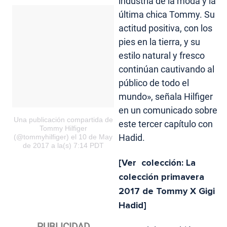
industria de la moda y la
última chica Tommy. Su
actitud positiva, con los
pies en la tierra, y su
estilo natural y fresco
continúan cautivando al
público de todo el
mundo», señala Hilfiger
en un comunicado sobre
Una publicación compartida de
este tercer capítulo con
Tommy Hilfiger
Hadid.
(@tommyhilfiger)
el 10 de May
de 2017 a la(s) 7:14 PDT
[Ver colección: La
colección primavera
2017 de Tommy X Gigi
Hadid]