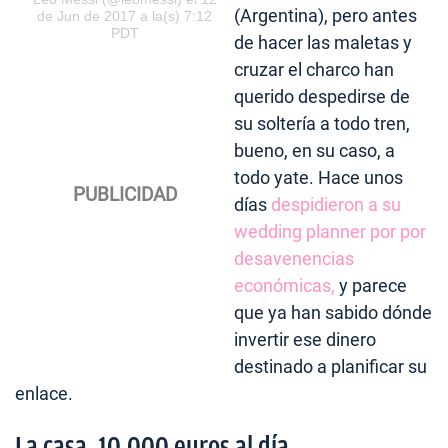
(Argentina), pero antes
de Jun de 2017 a la(s) 7:12
PDT
de hacer las maletas y
cruzar el charco han
querido despedirse de
su soltería a todo tren,
bueno, en su caso, a
todo yate. Hace unos
días
despidieron a su
wedding planner por por
desavenencias
económicas,
y parece
que ya han sabido dónde
invertir ese dinero
destinado a planificar su
enlace.
La casa, 10.000 euros al día