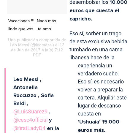
desembolsar los
10.000
euros que cuesta el
capricho.
Vacaciones !!!! Nada más
lindo que vos .. te amo
Eso sí, sorber un trago
Una publicación compartida de
de esta exclusiva bebida
Leo Messi (@leomessi) el 12
tumbado en una cama
de Jun de 2017 a la(s) 7:12
PDT
libanesa hace de la
experiencia un
verdadero sueño.
Leo Messi ,
Eso sí, es necesario
Antonella
volver a preparar la
Roccuzzo , Sofia
cartera. Alquilar este
Baldi ,
lugar de descanso
@LuisSuarez9
,
cuesta en
@cesc4official
y
‘Ushuaia’
15.000
@firstLadyD4
en la
euros más.