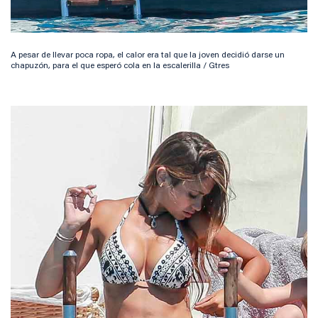
A pesar de llevar poca ropa, el calor era tal que la joven decidió darse un
chapuzón, para el que esperó cola en la escalerilla / Gtres