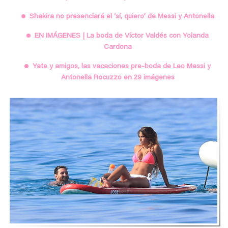
Shakira no presenciará el ‘sí, quiero’ de Messi y Antonella
EN IMÁGENES | La boda de Víctor Valdés con Yolanda
Cardona
Yate y amigos, las vacaciones pre-boda de Leo Messi y
Antonella Rocuzzo en 29 imágenes