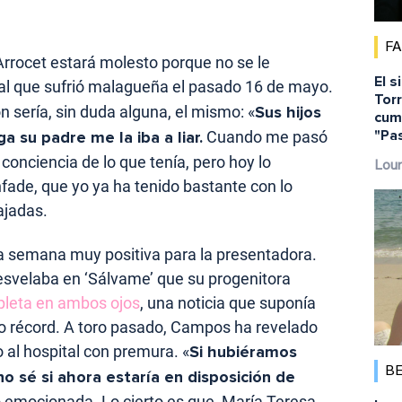
F
rrocet estará molesto porque no se le
El s
al que sufrió malagueña el pasado 16 de mayo.
Torr
n sería, sin duda alguna, el mismo: «
Sus hijos
cump
"Pa
 su padre me la iba a liar.
Cuando me pasó
 conciencia de lo que tenía, pero hoy lo
Lour
fade, que yo ya ha tenido bastante con lo
ajadas.
a semana muy positiva para la presentadora.
desvelaba en ‘Sálvame’ que su progenitora
pleta en ambos ojos
, una noticia que suponía
o récord. A toro pasado, Campos ha revelado
 al hospital con premura. «
Si hubiéramos
B
o sé si ahora estaría en disposición de
o emocionada. Lo cierto es que, María Teresa