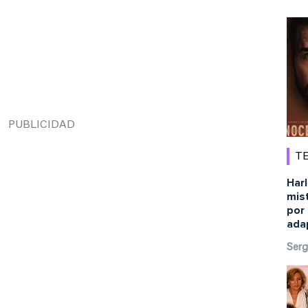
TE
Harl
mist
por 
ada
Serg