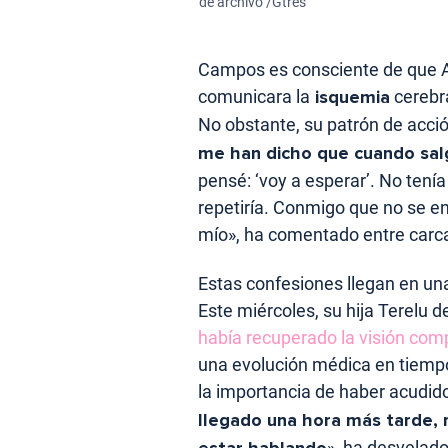
de archivo /Gtres
Campos es consciente de que A
comunicara la
isquemia
cerebr
No obstante, su patrón de acció
me han dicho que cuando salga
pensé: ‘voy a esperar’. No tenía
repetiría. Conmigo que no se en
mío», ha comentado entre carc
Estas confesiones llegan en un
Este miércoles, su hija Terelu 
había recuperado la visión com
una evolución médica en tiemp
la importancia de haber acudido
llegado una hora más tarde, n
estar hablando
», ha desvelad