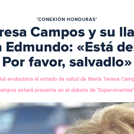
'CONEXIÓN HONDURAS'
resa Campos y su l
ra Edmundo: «Está de
Por favor, salvadlo»
Así evoluciona el estado de salud de María Teresa Cam
ampos estará presente en el debate de ‘Superviventes