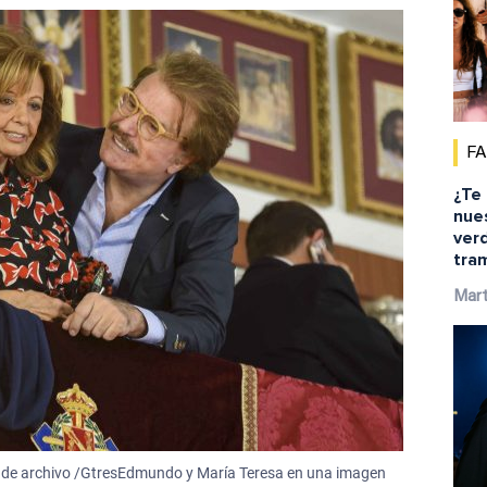
F
¿Te
nue
ver
tra
Mar
de archivo /GtresEdmundo y María Teresa en una imagen