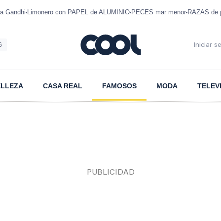
a Gandhi
Limonero con PAPEL de ALUMINIO
PECES mar menor
RAZAS de p
6
Iniciar s
ELLEZA
CASA REAL
FAMOSOS
MODA
TELEV