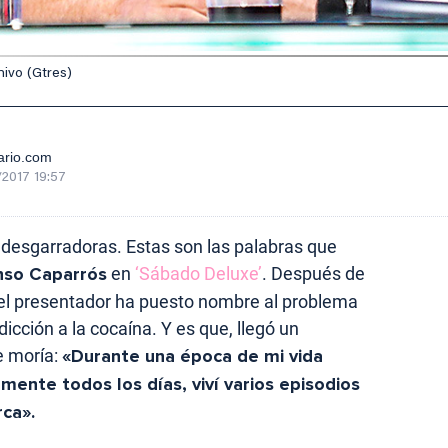
ivo (Gtres)
ario.com
/2017 19:57
desgarradoras. Estas son las palabras que
nso Caparrós
en
‘Sábado Deluxe’
. Después de
l presentador ha puesto nombre al problema
dicción a la cocaína. Y es que, llegó un
e moría:
«Durante una época de mi vida
ente todos los días, viví varios episodios
rca».