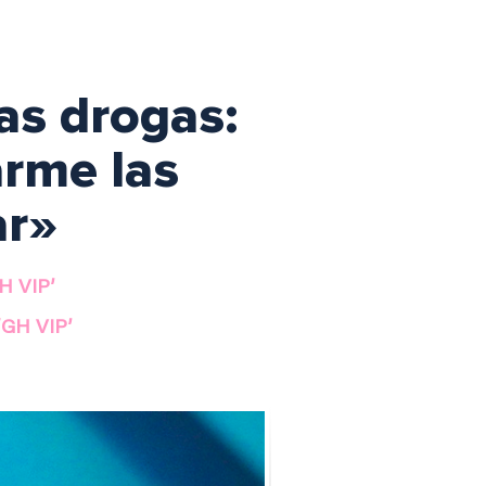
as drogas:
arme las
ar»
GH VIP’
‘GH VIP’