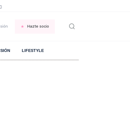
ani García
Infancia AMANCIO ORTEGA
FRASES que decimos en los BAR
esión
Hazte socio
ISIÓN
LIFESTYLE