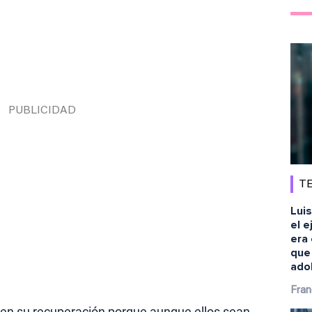
TE
Luis
el e
era 
que
ado
Fran
 en su recuperación porque aunque ellos sean