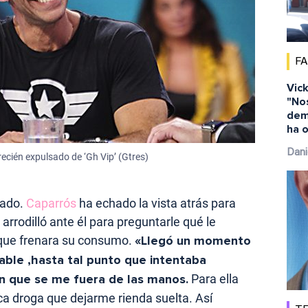
F
Vick
"No
dem
ha o
Dani
ecién expulsado de ‘Gh Vip’ (Gtres)
sado.
Caparrós
ha echado la vista atrás para
 arrodilló ante él para preguntarle qué le
 que frenara su consumo.
«Llegó un momento
nable ,hasta tal punto que intentaba
in que se me fuera de las manos.
Para ella
ca droga que dejarme rienda suelta. Así