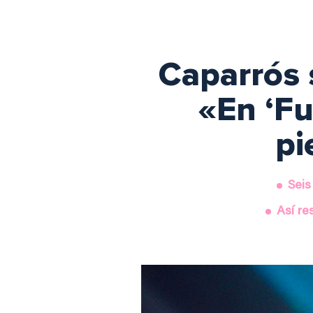
Caparrós 
«En ‘Fu
pi
Seis
Así r