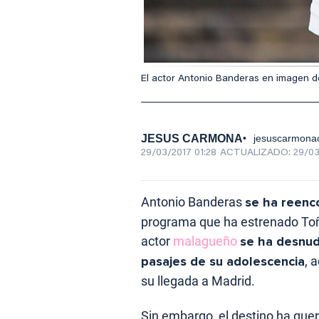
El actor Antonio Banderas en imagen de
JESUS CARMONA
jesuscarmona
29/03/2017 01:28
ACTUALIZADO:
29/03
Antonio Banderas
se ha reenc
programa que ha estrenado Toñi 
actor
malagueño
se ha desnu
pasajes de su adolescencia
, 
su llegada a Madrid.
Sin embargo, el destino ha quer