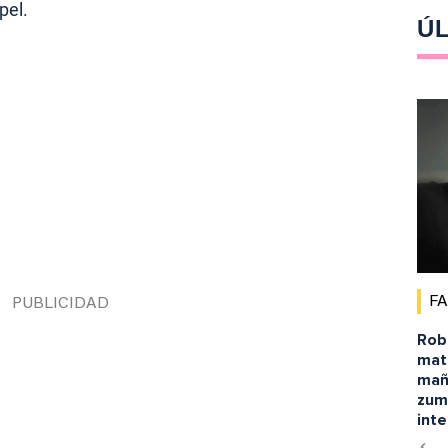
pel.
ÚL
F
Robe
matu
mañ
zum
inte