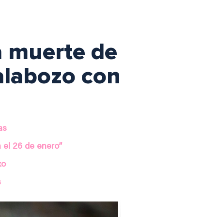
a muerte de
calabozo con
as
 el 26 de enero”
xo
s