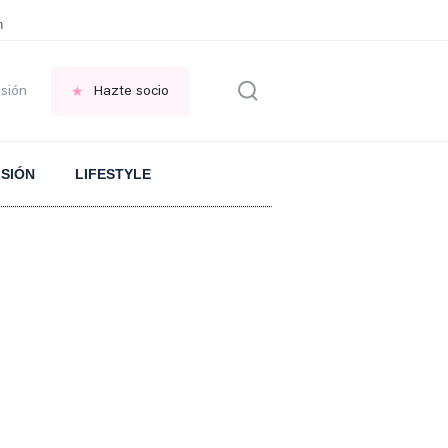
en las VENTANAS
REFLEXIÓN Octavio Paz
REFLEXIÓN Antonio Escohotado
esión
Hazte socio
ISIÓN
LIFESTYLE