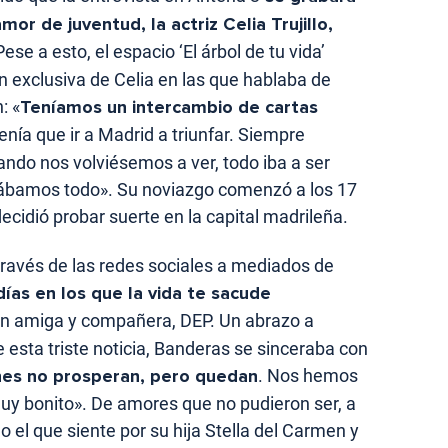
or de juventud, la actriz Celia Trujillo,
se a esto, el espacio ‘El árbol de tu vida’
n exclusiva de Celia en las que hablaba de
: «
Teníamos un intercambio de cartas
tenía que ir a Madrid a triunfar. Siempre
ando nos volviésemos a ver, todo iba a ser
tábamos todo». Su noviazgo comenzó a los 17
ecidió probar suerte en la capital madrileña.
través de las redes sociales a mediados de
ías en los que la vida te sacude
 gran amiga y compañera, DEP. Un abrazo a
e esta triste noticia, Banderas se sinceraba con
nes no prosperan, pero quedan
. Nos hemos
muy bonito». De amores que no pudieron ser, a
el que siente por su hija Stella del Carmen y