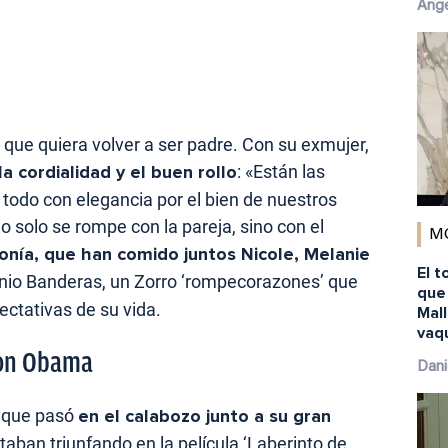
Ánge
 que quiera volver a ser padre. Con su exmujer,
a cordialidad y el buen rollo
: «Están las
odo con elegancia por el bien de nuestros
o solo se rompe con la pareja, sino con el
M
tonía, que han comido juntos Nicole, Melanie
El t
nio Banderas, un Zorro ‘rompecorazones’ que
que
ctativas de su vida.
Mal
vaq
con Obama
Dani
e que pasó
en el calabozo junto a su gran
aban triunfando en la película ‘Laberinto de