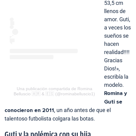
53,5 cm
llenos de
amor. Guti,
a veces los
sueños se
hacen
realidad!!!!
Gracias
Dios!»,
escribía la
modelo.
Una publicación compartida de Romina
Romina y
Belluscio 🇦🇷 & 🇪🇸 (@rominabelluscio1)
Guti se
conocieron en 2011
, un año antes de que el
talentoso futbolista colgara las botas.
Guti y la polémica con su hija