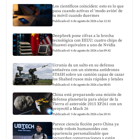
Los científicos coinciden: esto es lo que
pasa cuando activas el ‘modo avión’ de
tu móvil cuando duermes
Publicado el: 6 de agosto de 2026 a las 12:42
DeepSeek pone cifras a la brecha
tecnológica con EEUU: cuatro chips de
Huawei equivalen a uno de Nvidia
Publicado el: 6 de agosto de 2026 a las 09:42
Ucrania da un salto en su defensa
antiaérea con un sistema antidrones
STASH sobre un camión capaz de cazar
los Shahed rusos más rápidos y letales
Publicado el: 6 de agosto de 2026 a las 08:01
China está preparando una misión de
defensa planetaria para alejar de la
Tierra el asteroide 2015 XF261 con un
proyectil a Mach 26
Publicado el: 5 de agosto de 2026 a las 20:41
Parece ciencia ficción pero China ya
vende robots humanoides con
apariencia personalizable que
recuerdan conversaciones y están