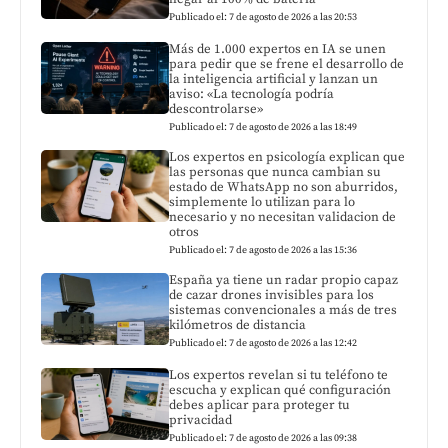
Publicado el: 7 de agosto de 2026 a las 20:53
Más de 1.000 expertos en IA se unen
para pedir que se frene el desarrollo de
la inteligencia artificial y lanzan un
aviso: «La tecnología podría
descontrolarse»
Publicado el: 7 de agosto de 2026 a las 18:49
Los expertos en psicología explican que
las personas que nunca cambian su
estado de WhatsApp no son aburridos,
simplemente lo utilizan para lo
necesario y no necesitan validacion de
otros
Publicado el: 7 de agosto de 2026 a las 15:36
España ya tiene un radar propio capaz
de cazar drones invisibles para los
sistemas convencionales a más de tres
kilómetros de distancia
Publicado el: 7 de agosto de 2026 a las 12:42
Los expertos revelan si tu teléfono te
escucha y explican qué configuración
debes aplicar para proteger tu
privacidad
Publicado el: 7 de agosto de 2026 a las 09:38