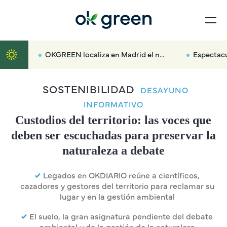
OKGREEN localiza en Madrid el nuevo radar que multará hasta con 3.000 euros a los coches más contaminantes
Espectacular traslado por car
SOSTENIBILIDAD
DESAYUNO
INFORMATIVO
Custodios del territorio: las voces que
deben ser escuchadas para preservar la
naturaleza a debate
Legados en OKDIARIO reúne a científicos,
cazadores y gestores del territorio para reclamar su
lugar y en la gestión ambiental
El suelo, la gran asignatura pendiente del debate