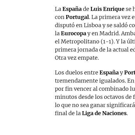
La
España
de
Luis Enrique
se h
con
Portugal
. La primera vez 
disputó en Lisboa y se saldó c
la
Eurocopa
y en Madrid. Amba
el Metropolitano (1-1). Y la úl
primera jornada de la actual e
Otra vez empate.
Los duelos entre
España
y
Por
tremendamente igualados. En 
por fin vencer al combinado lu
minutos desde los octavos de f
lo que no sea ganar significará
final de la
Liga de Naciones
.