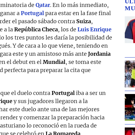
ÚL
iminatoria de
Qatar
. En lo más inmediato,
MU
 ganar a
Portugal
para estar en la fase final
erder el pasado sábado contra
Suiza
,
e a la
República Checa
, los de
Luis Enrique
 los tres puntos les daría la posibilidad de
és. Y de cara a lo que viene, teniendo en
ugara este y un amistoso más ante
Jordania
en el debut en el
Mundial
, se toma este
perfecta para preparar la cita que
 que el duelo contra
Portugal
iba a ser un
rique
y sus jugadores llegaron a la
ar este duelo ante una de las mejores
render y comenzar la preparación hacia
 asturiano lo reconoció en la rueda de
 que se celebró en
La Romareda
.