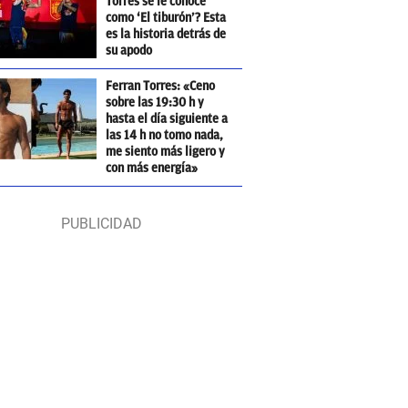
Torres se le conoce
como ‘El tiburón’? Esta
es la historia detrás de
su apodo
Ferran Torres: «Ceno
sobre las 19:30 h y
hasta el día siguiente a
las 14 h no tomo nada,
me siento más ligero y
con más energía»