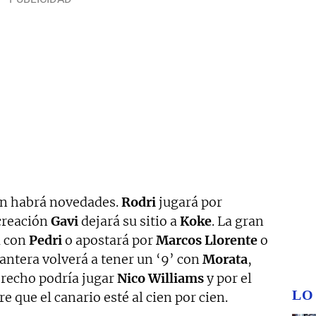
én habrá novedades.
Rodri
jugará por
 creación
Gavi
dejará su sitio a
Koke
. La gran
á con
Pedri
o apostará por
Marcos Llorente
o
elantera volverá a tener un ‘9’ con
Morata
,
erecho podría jugar
Nico Williams
y por el
LO
re que el canario esté al cien por cien.