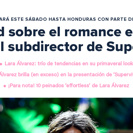
JARÁ ESTE SÁBADO HASTA HONDURAS CON PARTE D
d sobre el romance e
el subdirector de Sup
Lara Álvarez: trío de tendencias en su primaveral loo
Álvarez brilla (en exceso) en la presentación de ‘Supervi
¡Para nota! 10 peinados ‘effortless’ de Lara Álvarez