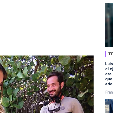
TE
Luis
el e
era 
que
ado
Fran