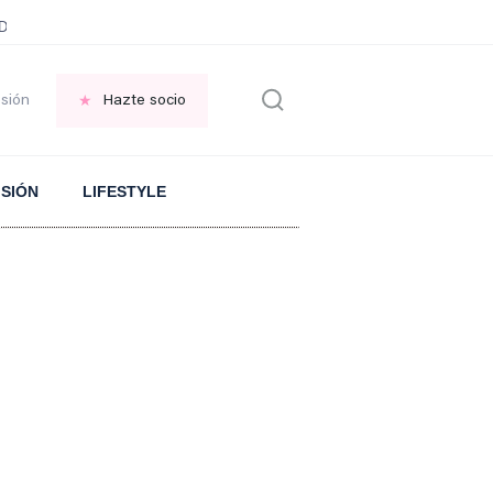
ani García
Infancia AMANCIO ORTEGA
FRASES que decimos en los BAR
esión
Hazte socio
ISIÓN
LIFESTYLE