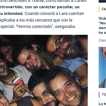
so describen a Txarlie, como llaman a Carles
trovertido, con un carácter peculiar, un
F
u intimidad
. Cuando conoció a Lara cuentan
Vick
plicaba a los más cercanos que con la
"No
especial. “Hemos conectado”, aseguraba.
dem
ha o
Dani
TE
La h