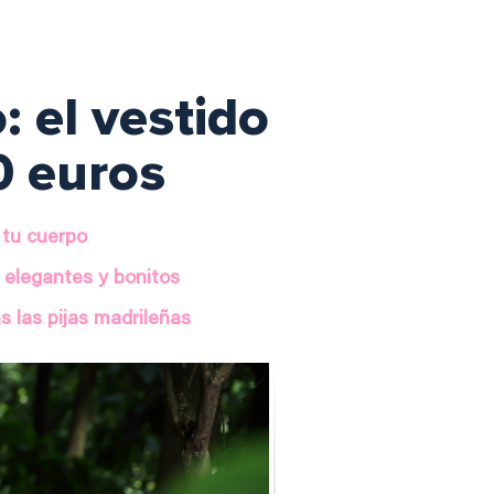
: el vestido
0 euros
a tu cuerpo
, elegantes y bonitos
s las pijas madrileñas