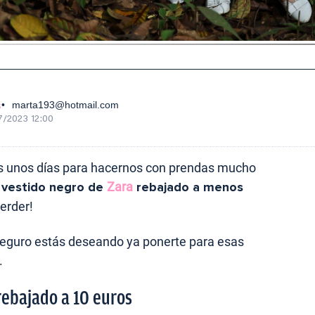
s
marta193@hotmail.com
7/2023 12:00
 unos días para hacernos con prendas mucho
l
vestido negro de
Zara
rebajado a menos
erder!
e seguro estás deseando ya ponerte para esas
.
rebajado a 10 euros