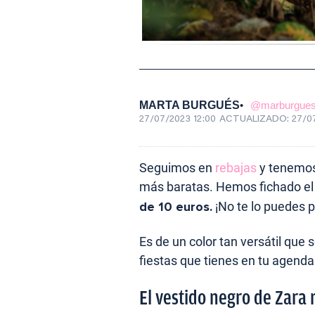
MARTA BURGUÉS
@marburgue
27/07/2023 12:00
ACTUALIZADO:
27/0
Seguimos en
rebajas
y tenemos
más baratas. Hemos fichado e
de 10 euros.
¡No te lo puedes p
Es de un color tan versátil qu
fiestas que tienes en tu agenda
El vestido negro de Zara 