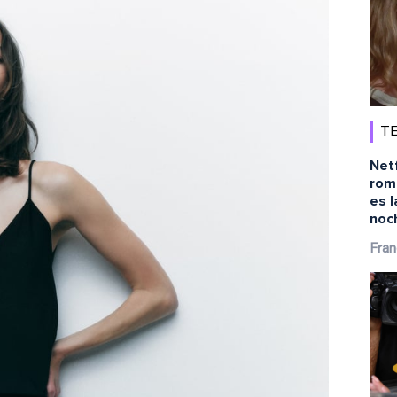
TE
Netf
rom
es l
noc
Fran