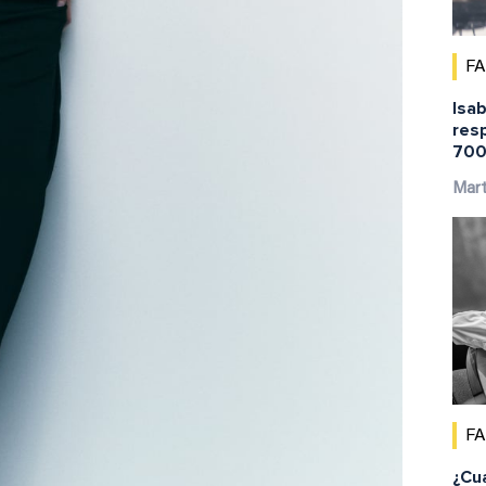
F
Isab
res
700
Mar
F
¿Cu