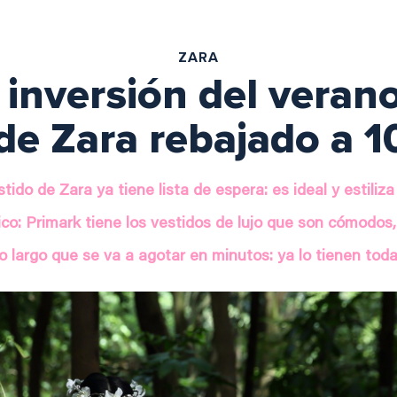
ZARA
 inversión del verano
de Zara rebajado a 1
tido de Zara ya tiene lista de espera: es ideal y estiliz
sico: Primark tiene los vestidos de lujo que son cómodos
do largo que se va a agotar en minutos: ya lo tienen toda