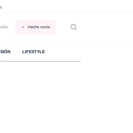
vir GRATIS en una ISLA en GRECIA
Psicología personas que JUSTIFICAN t
esión
Hazte socio
ISIÓN
LIFESTYLE