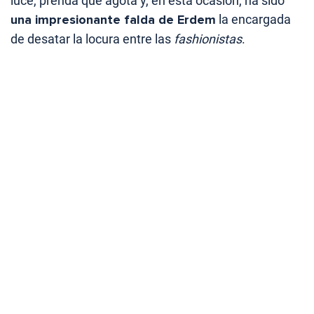
luce, prenda que agota y, en esta ocasión, ha sido
una impresionante falda de Erdem
la encargada
de desatar la locura entre las
fashionistas
.