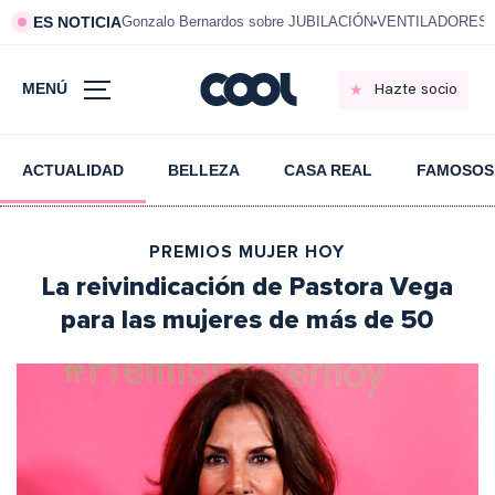
ES NOTICIA
Gonzalo Bernardos sobre JUBILACIÓN
VENTILADORES e
MENÚ
Hazte socio
ACTUALIDAD
BELLEZA
CASA REAL
FAMOSOS
PREMIOS MUJER HOY
La reivindicación de Pastora Vega
para las mujeres de más de 50