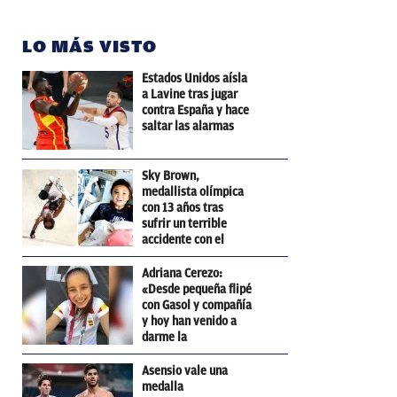
LO MÁS VISTO
Estados Unidos aísla
a Lavine tras jugar
contra España y hace
saltar las alarmas
Sky Brown,
medallista olímpica
con 13 años tras
sufrir un terrible
accidente con el
skateboard
Adriana Cerezo:
«Desde pequeña flipé
con Gasol y compañía
y hoy han venido a
darme la
enhorabuena»
Asensio vale una
medalla