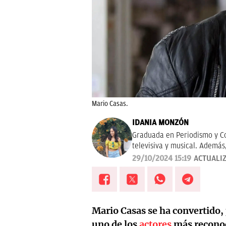
Mario Casas.
IDANIA MONZÓN
Graduada en Periodismo y Co
televisiva y musical. Además
con las ficciones del momen
29/10/2024 15:19
ACTUALI
Mario Casas se ha convertido, 
uno de los
actores
más reconoc