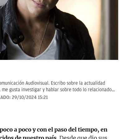
municación Audiovisual. Escribo sobre la actualidad
, me gusta investigar y hablar sobre todo lo relacionado
to, tanto de la pequeña como gran pantalla.
ZADO:
29/10/2024 15:21
poco a poco y con el paso del tiempo, en
idos de nuestro país.
Desde que dio sus