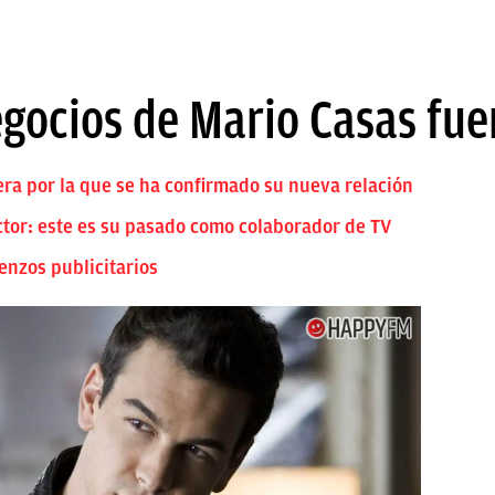
egocios de Mario Casas fue
ra por la que se ha confirmado su nueva relación
tor: este es su pasado como colaborador de TV
enzos publicitarios