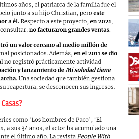
timos años, el patriarca de la familia fue el
cio junto a su hijo Christian, pero
este
or a él.
Respecto a este proyecto,
en 2021
,
 consultar,
no facturaron grandes ventas
.
stró un valor cercano al medio millón de
a mal posicionados. Además,
en el 2011 se dio
ual no registró prácticamente actividad
bación y lanzamiento de
Mi soledad tiene
marcha.
Una sociedad que también gestiona
a su reapertura, se desconocen sus ingresos.
 Casas?
eries como ‘Los hombres de Paco’, ‘El
ix, a sus 34 años, el actor ha acumulado una
te el último año. La revista
People With