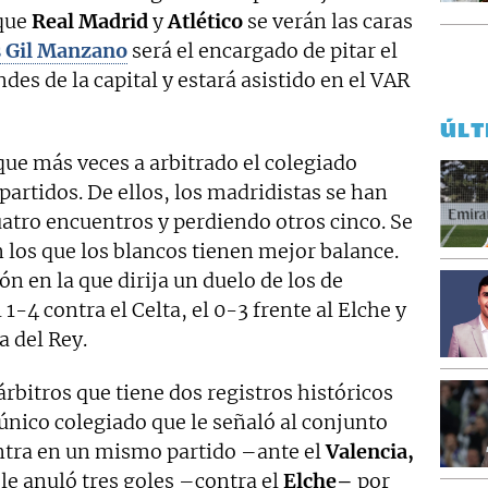
 que
Real Madrid
y
Atlético
se verán las caras
s Gil Manzano
será el encargado de pitar el
des de la capital y estará asistido en el VAR
ÚLT
 que más veces a arbitrado el colegiado
partidos. De ellos, los madridistas se han
tro encuentros y perdiendo otros cinco. Se
n los que los blancos tienen mejor balance.
ón en la que dirija un duelo de los de
 1-4 contra el Celta, el 0-3 frente al Elche y
a del Rey.
 árbitros que tiene dos registros históricos
 único colegiado que le señaló al conjunto
ontra en un mismo partido –ante el
Valencia,
 le anuló tres goles –contra el
Elche–
por