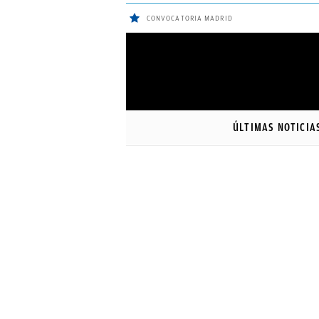
CONVOCATORIA MADRID
ÚLTIMAS
NOTICIAS
ÚLTIMAS NOTICIA
REAL
MADRID
BALONCESTO
CANTERA
FICHAJES
DIRECTO
FEMENINO