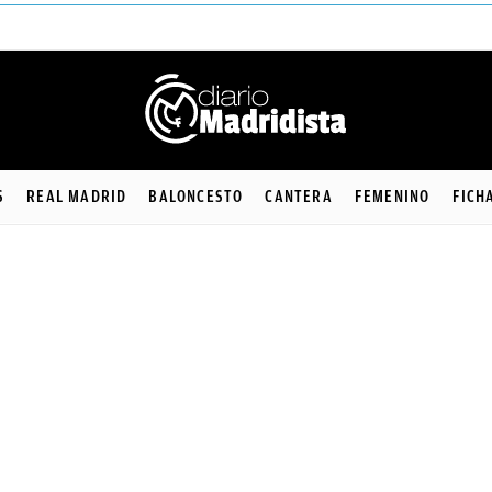
S
REAL MADRID
BALONCESTO
CANTERA
FEMENINO
FICH