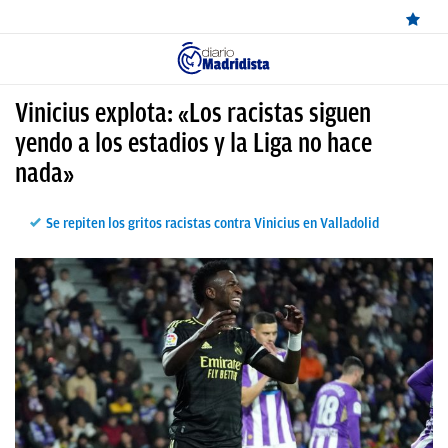
ÚLTIMAS
Vinicius explota: «Los racistas siguen
NOTICIAS
yendo a los estadios y la Liga no hace
nada»
REAL
MADRID
Se repiten los gritos racistas contra Vinicius en Valladolid
BALONCESTO
CANTERA
FICHAJES
DIRECTO
FEMENINO
PAPARAZZI