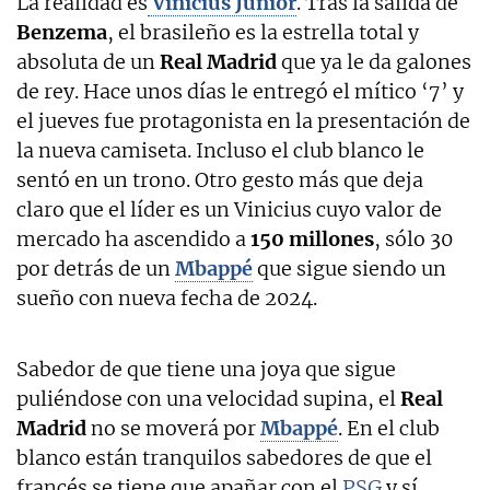
La realidad es
Vinicius Júnior
. Tras la salida de
Benzema
, el brasileño es la estrella total y
absoluta de un
Real Madrid
que ya le da galones
de rey. Hace unos días le entregó el mítico ‘7’ y
el jueves fue protagonista en la presentación de
la nueva camiseta. Incluso el club blanco le
sentó en un trono. Otro gesto más que deja
claro que el líder es un Vinicius cuyo valor de
mercado ha ascendido a
150 millones
, sólo 30
por detrás de un
Mbappé
que sigue siendo un
sueño con nueva fecha de 2024.
Sabedor de que tiene una joya que sigue
puliéndose con una velocidad supina, el
Real
Madrid
no se moverá por
Mbappé
. En el club
blanco están tranquilos sabedores de que el
francés se tiene que apañar con el
PSG
y sí