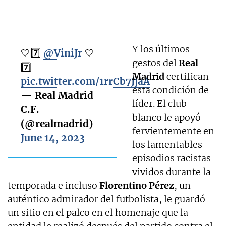
Y los últimos
🤍7️⃣
@ViniJr
🤍
gestos del
Real
7️⃣
Madrid
certifican
pic.twitter.com/1rrCb7JjaA
esta condición de
— Real Madrid
líder. El club
C.F.
blanco le apoyó
(@realmadrid)
fervientemente en
June 14, 2023
los lamentables
episodios racistas
vividos durante la
temporada e incluso
Florentino Pérez
, un
auténtico admirador del futbolista, le guardó
un sitio en el palco en el homenaje que la