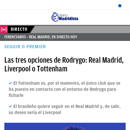
ÚLTIMAS
DIRECTO
FERENCVAROS – REAL MADRID, EN DIRECTO HOY
NOTICIAS
SEGUIR O PREMIER
REAL
Las tres opciones de Rodrygo: Real Madrid,
MADRID
Liverpool o Tottenham
BALONCESTO
El Tottenham es, por el momento, el único club que se
CANTERA
ha puesto en contacto con el entorno de Rodrygo para
FICHAJES
ficharle
DIRECTO
El brasileño quiere seguir en el Real Madrid y, de salir,
su deseo sería el Liverpool
FEMENINO
PAPARAZZI