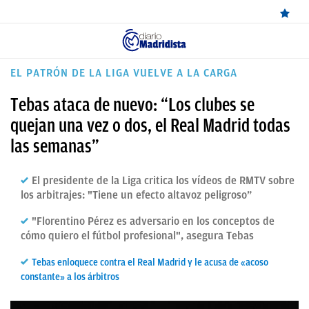
ÚLTIMAS
EL PATRÓN DE LA LIGA VUELVE A LA CARGA
NOTICIAS
Tebas ataca de nuevo: “Los clubes se
REAL
quejan una vez o dos, el Real Madrid todas
las semanas”
MADRID
BALONCESTO
El presidente de la Liga critica los vídeos de RMTV sobre
los arbitrajes: "Tiene un efecto altavoz peligroso”
CANTERA
"Florentino Pérez es adversario en los conceptos de
FICHAJES
cómo quiero el fútbol profesional", asegura Tebas
DIRECTO
Tebas enloquece contra el Real Madrid y le acusa de «acoso
FEMENINO
constante» a los árbitros
PAPARAZZI