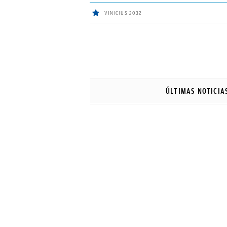
VINICIUS 2032
ÚLTIMAS
NOTICIAS
ÚLTIMAS NOTICIA
REAL
MADRID
BALONCESTO
CANTERA
FICHAJES
DIRECTO
FEMENINO