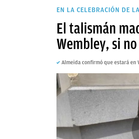
PAPARAZZI
EN LA CELEBRACIÓN DE L
OKDIARIO
El talismán ma
Wembley, si no
Almeida confirmó que estará en W