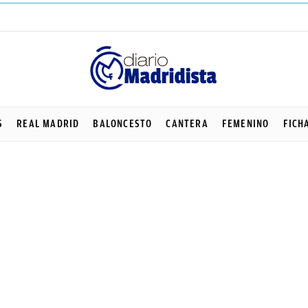
S
REAL MADRID
BALONCESTO
CANTERA
FEMENINO
FICH