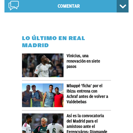
COMENTAR
LO ÚLTIMO EN REAL
MADRID
Vinicius, una
renovación en siete
pasos
Mbappé ‘ficha’ por el
Ibiza: entrena con
Achraf antes de volver a
Valdebebas
Así es la convocatoria
del Madrid para el
amistoso ante el
Ferencváros: Diomande