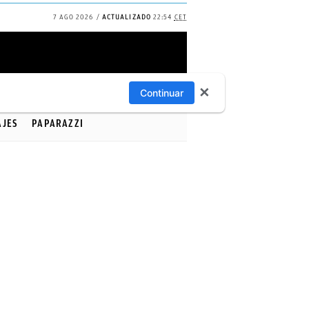
7 AGO 2026
ACTUALIZADO
22:54
CET
✕
Continuar
AJES
PAPARAZZI