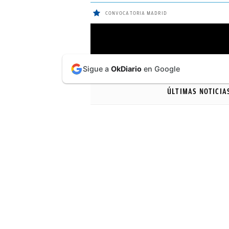
CONVOCATORIA MADRID
ÚLTIMAS
Sigue a
OkDiario
en Google
NOTICIAS
ÚLTIMAS NOTICIA
REAL
MADRID
BALONCESTO
CANTERA
FICHAJES
DIRECTO
FEMENINO