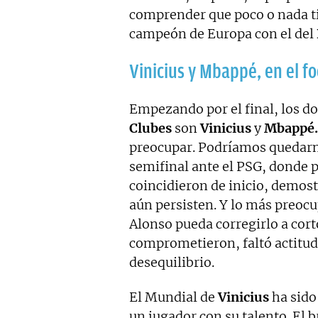
comprender que poco o nada tie
campeón de Europa con el del
Vinicius y Mbappé, en el f
Empezando por el final, los 
Clubes
son
Vinicius
y
Mbappé.
preocupar. Podríamos quedarn
semifinal ante el PSG, donde p
coincidieron de inicio, demost
aún persisten. Y lo más preoc
Alonso pueda corregirlo a cort
comprometieron, faltó actitud
desequilibrio.
El Mundial de
Vinicius
ha sido 
un jugador con su talento. El 