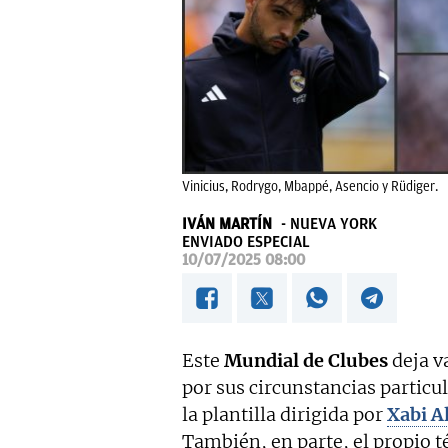
Vinicius, Rodrygo, Mbappé, Asencio y Rüdiger.
IVÁN MARTÍN
NUEVA YORK
ENVIADO ESPECIAL
10/07/2025 08:00
Este
Mundial de Clubes
deja v
por sus circunstancias particu
la plantilla dirigida por
Xabi A
También, en parte, el propio t