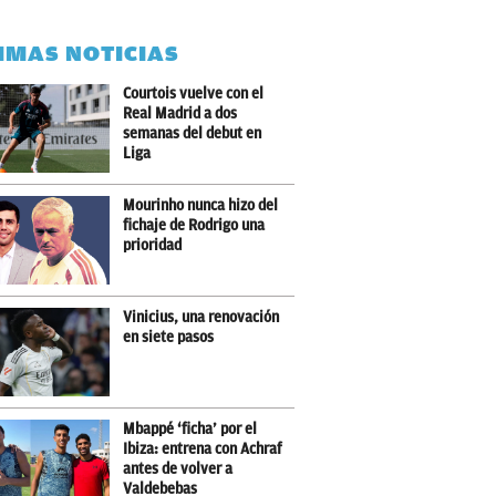
IMAS NOTICIAS
Courtois vuelve con el
Real Madrid a dos
semanas del debut en
Liga
Mourinho nunca hizo del
fichaje de Rodrigo una
prioridad
Vinicius, una renovación
en siete pasos
Mbappé ‘ficha’ por el
Ibiza: entrena con Achraf
antes de volver a
Valdebebas