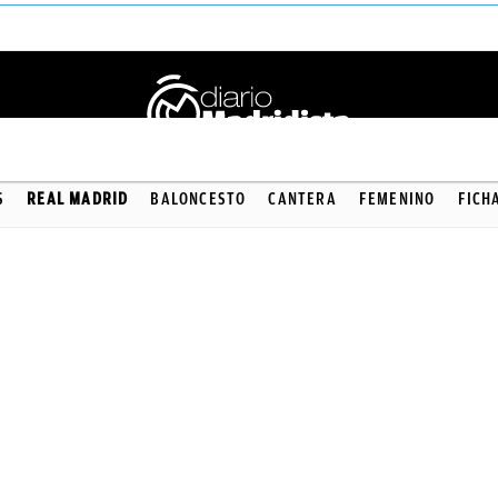
S
REAL MADRID
BALONCESTO
CANTERA
FEMENINO
FICH