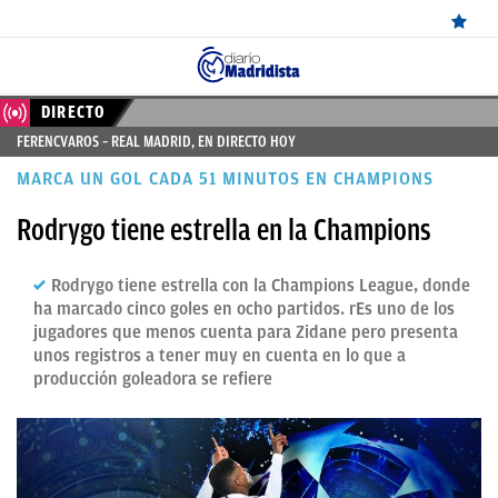
ÚLTIMAS
DIRECTO
FERENCVAROS – REAL MADRID, EN DIRECTO HOY
NOTICIAS
MARCA UN GOL CADA 51 MINUTOS EN CHAMPIONS
REAL
Rodrygo tiene estrella en la Champions
MADRID
BALONCESTO
Rodrygo tiene estrella con la Champions League, donde
ha marcado cinco goles en ocho partidos. rEs uno de los
CANTERA
jugadores que menos cuenta para Zidane pero presenta
unos registros a tener muy en cuenta en lo que a
FICHAJES
producción goleadora se refiere
DIRECTO
FEMENINO
PAPARAZZI