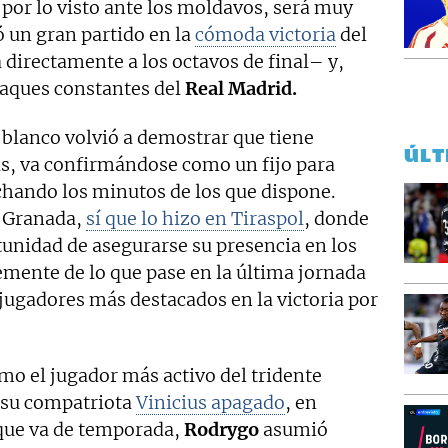
 por lo visto ante los moldavos, será muy
ó un gran partido en la
cómoda victoria
del
 directamente a los octavos de final– y,
taques constantes del
Real Madrid.
 blanco volvió a demostrar que tiene
ÚLT
, va confirmándose como un fijo para
chando los minutos de los que dispone.
n Granada,
sí que lo hizo en Tiraspol
, donde
tunidad de asegurarse su presencia en los
emente de lo que pase en la última jornada
s jugadores más destacados en la victoria por
mo el jugador más activo del tridente
su compatriota
Vinicius apagado
, en
 que va de temporada,
Rodrygo
asumió