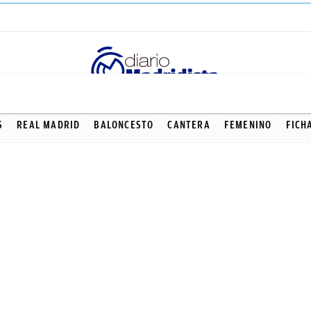
S
REAL MADRID
BALONCESTO
CANTERA
FEMENINO
FICH