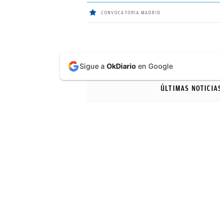
CONVOCATORIA MADRID
ÚLTIMAS
Sigue a
OkDiario
en Google
NOTICIAS
ÚLTIMAS NOTICIA
REAL
MADRID
BALONCESTO
CANTERA
FICHAJES
DIRECTO
FEMENINO