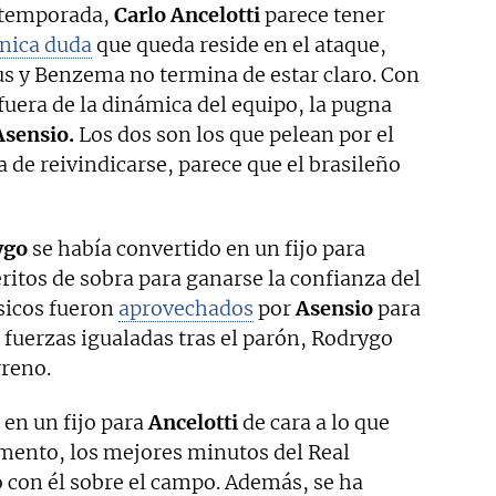
a temporada,
Carlo Ancelotti
parece tener
nica duda
que queda reside en el ataque,
s y Benzema no termina de estar claro. Con
 fuera de la dinámica del equipo, la pugna
Asensio.
Los dos son los que pelean por el
a de reivindicarse, parece que el brasileño
ygo
se había convertido en un fijo para
éritos de sobra para ganarse la confianza del
ísicos fueron
aprovechados
por
Asensio
para
 fuerzas igualadas tras el parón, Rodrygo
rreno.
 en un fijo para
Ancelotti
de cara a lo que
mento, los mejores minutos del Real
 con él sobre el campo. Además, se ha