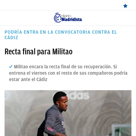
ÚLTIMAS
PODRÍA ENTRA EN LA CONVOCATORIA CONTRA EL
CÁDIZ
NOTICIAS
Recta final para Militao
REAL
MADRID
Militao encara la recta final de su recuperación. Si
entrena el viernes con el resto de sus compañeros podría
BALONCESTO
estar ante el Cádiz
CANTERA
FICHAJES
DIRECTO
FEMENINO
PAPARAZZI