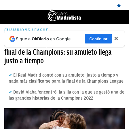
ÚLTIMAS
CHAMPIONS LEAGUE
✕
Sigue a
OkDiario
en Google
Continuar
NOTICIAS
El Real Madrid ya está bendecido para la
final de la Champions: su amuleto llega
REAL
justo a tiempo
MADRID
BALONCESTO
El Real Madrid contó con su amuleto, justo a tiempo y
nada más clasificarse para la final de la Champions League
CANTERA
David Alaba 'encontró' la silla con la que se gestó una de
FICHAJES
las grandes historias de la Champions 2022
DIRECTO
FEMENINO
PAPARAZZI