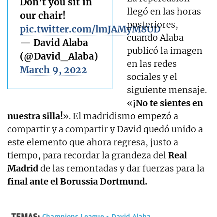
Don’t you sit in
llegó en las horas
our chair!
posteriores,
pic.twitter.com/lmJAMyM8UD
cuando Alaba
— David Alaba
publicó la imagen
(@David_Alaba)
en las redes
March 9, 2022
sociales y el
siguiente mensaje.
«
¡No te sientes en
nuestra silla!
». El madridismo empezó a
compartir y a compartir y David quedó unido a
este elemento que ahora regresa, justo a
tiempo, para recordar la grandeza del
Real
Madrid
de las remontadas y dar fuerzas para la
final ante el Borussia Dortmund.