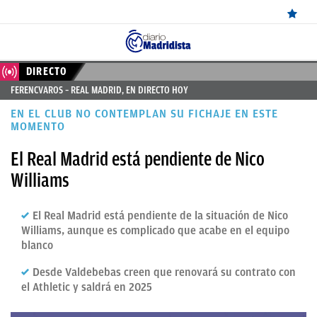
ÚLTIMAS
DIRECTO
FERENCVAROS – REAL MADRID, EN DIRECTO HOY
NOTICIAS
EN EL CLUB NO CONTEMPLAN SU FICHAJE EN ESTE
REAL
MOMENTO
MADRID
El Real Madrid está pendiente de Nico
Williams
BALONCESTO
CANTERA
El Real Madrid está pendiente de la situación de Nico
Williams, aunque es complicado que acabe en el equipo
FICHAJES
blanco
DIRECTO
Desde Valdebebas creen que renovará su contrato con
FEMENINO
el Athletic y saldrá en 2025
PAPARAZZI