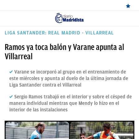
ÚLTIMAS
LIGA SANTANDER: REAL MADRID - VILLARREAL
NOTICIAS
Ramos ya toca balón y Varane apunta al
REAL
Villarreal
MADRID
Varane se incorporó al grupo en el entrenamiento de
BALONCESTO
este miércoles y apunta al duelo de la última jornada de
Liga Santander contra el Villarreal
CANTERA
Sergio Ramos trabajó en el interior y sobre el césped de
FICHAJES
manera individual mientras que Mendy lo hizo en el
interior de las instalaciones
DIRECTO
FEMENINO
PAPARAZZI