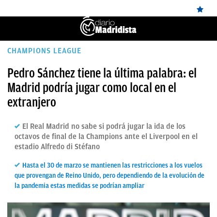
ÚLTIMAS
CHAMPIONS LEAGUE
NOTICIAS
Pedro Sánchez tiene la última palabra: el
Madrid podría jugar como local en el
REAL
extranjero
MADRID
BALONCESTO
El Real Madrid no sabe si podrá jugar la ida de los
octavos de final de la Champions ante el Liverpool en el
CANTERA
estadio Alfredo di Stéfano
FICHAJES
Hasta el 30 de marzo se mantienen las restricciones a los vuelos
que provengan de Reino Unido, pero dependiendo de la evolución de
DIRECTO
la pandemia estas medidas se podrían ampliar
FEMENINO
PAPARAZZI