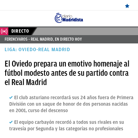
ÚLTIMAS
DIRECTO
FERENCVAROS – REAL MADRID, EN DIRECTO HOY
NOTICIAS
LIGA: OVIEDO-REAL MADRID
REAL
El Oviedo prepara un emotivo homenaje al
MADRID
fútbol modesto antes de su partido contra
BALONCESTO
el Real Madrid
CANTERA
El club asturiano recordará sus 24 años fuera de Primera
FICHAJES
División con un saque de honor de dos personas nacidas
en 2001, curso del descenso
DIRECTO
El equipo carbayón recordó a todos sus rivales en su
FEMENINO
travesía por Segunda y las categorías no profesionales
PAPARAZZI