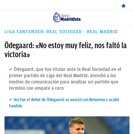
ÚLTIMAS
LIGA SANTANDER: REAL SOCIEDAD - REAL MADRID
NOTICIAS
Ödegaard: «No estoy muy feliz, nos faltó la
REAL
victoria»
MADRID
Ödegaard, que fue titular ante la Real Sociedad en el
BALONCESTO
primer partido de Liga del Real Madrid, atendió a los
medios de comunicación para analizar un partido que
CANTERA
terminó con empate a cero
FICHAJES
Así fue el debut de Ödegaard: se asoció con Benzema y acabó
fundido
DIRECTO
FEMENINO
PAPARAZZI