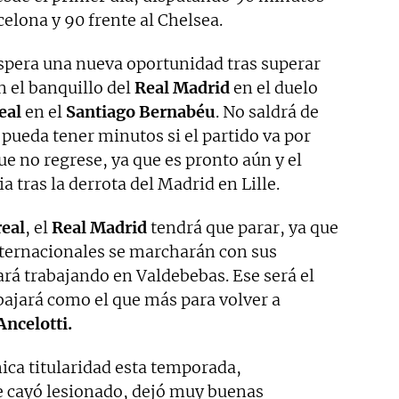
celona y 90 frente al Chelsea.
spera una nueva oportunidad tras superar
n el banquillo del
Real Madrid
en el duelo
eal
en el
Santiago Bernabéu
. No saldrá de
 pueda tener minutos si el partido va por
ue no regrese, ya que es pronto aún y el
 tras la derrota del Madrid en Lille.
real
, el
Real Madrid
tendrá que parar, ya que
internacionales se marcharán con sus
rá trabajando en Valdebebas. Ese será el
abajará como el que más para volver a
Ancelotti.
nica titularidad esta temporada,
e cayó lesionado, dejó muy buenas