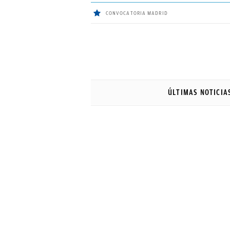
CONVOCATORIA MADRID
ÚLTIMAS
NOTICIAS
ÚLTIMAS NOTICIA
REAL
MADRID
BALONCESTO
CANTERA
FICHAJES
DIRECTO
FEMENINO