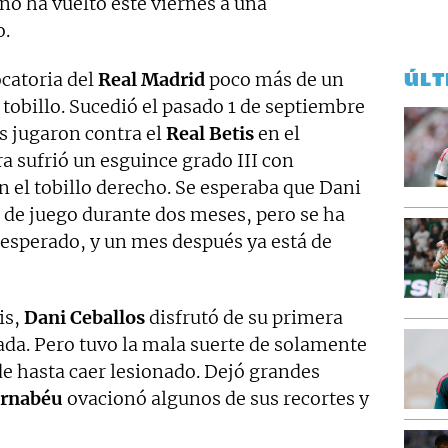
no ha vuelto este viernes a una
o.
ÚLT
catoria del
Real Madrid
poco más de un
 tobillo. Sucedió el pasado 1 de septiembre
s jugaron contra el
Real Betis
en el
era sufrió un esguince grado III con
n el tobillo derecho. Se esperaba que Dani
s de juego durante dos meses, pero se ha
esperado, y un mes después ya está de
is,
Dani Ceballos
disfrutó de su primera
rada. Pero tuvo la mala suerte de solamente
de hasta caer lesionado. Dejó grandes
rnabéu
ovacionó algunos de sus recortes y