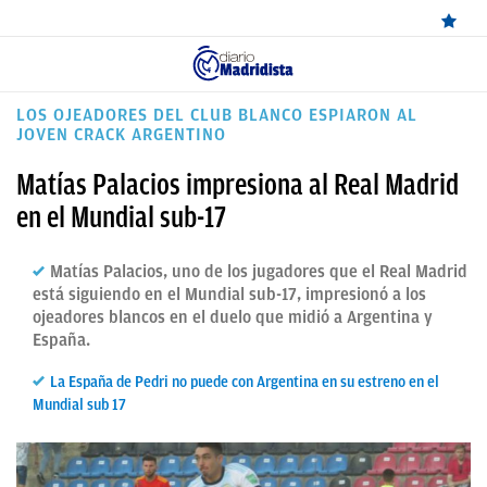
ÚLTIMAS
LOS OJEADORES DEL CLUB BLANCO ESPIARON AL
JOVEN CRACK ARGENTINO
NOTICIAS
Matías Palacios impresiona al Real Madrid
REAL
en el Mundial sub-17
MADRID
BALONCESTO
Matías Palacios, uno de los jugadores que el Real Madrid
está siguiendo en el Mundial sub-17, impresionó a los
CANTERA
ojeadores blancos en el duelo que midió a Argentina y
España.
FICHAJES
La España de Pedri no puede con Argentina en su estreno en el
DIRECTO
Mundial sub 17
FEMENINO
PAPARAZZI