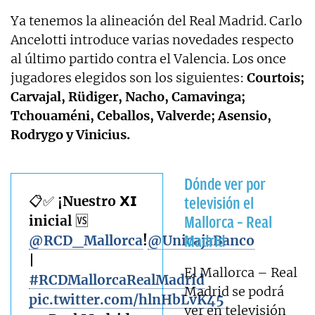
Ya tenemos la alineación del Real Madrid. Carlo
Ancelotti introduce varias novedades respecto
al último partido contra el Valencia. Los once
jugadores elegidos son los siguientes:
Courtois;
Carvajal, Rüdiger, Nacho, Camavinga;
Tchouaméni, Ceballos, Valverde; Asensio,
Rodrygo y Vinicius.
Dónde ver por
📋✅ ¡Nuestro 𝗫𝗜
televisión el
inicial 🆚
Mallorca – Real
@RCD_Mallorca
!
@UnicajaBanco
Madrid
|
El Mallorca – Real
#RCDMallorcaRealMadrid
Madrid se podrá
pic.twitter.com/hlnHbLvK45
ver en televisión