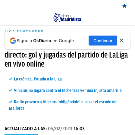
ÚLTIMAS
LIGA SANTANDER
✕
Sigue a
OkDiario
en Google
Continuar
NOTICIAS
Resultado del Mallorca – Real Madrid en
REAL
directo: gol y jugadas del partido de LaLiga
en vivo online
MADRID
BALONCESTO
La crónica: Patada a la Liga
CANTERA
Vinicius no jugará contra el Elche tras ver una injusta amarilla
FICHAJES
Raíllo provocó a Vinicius ‘obligándole’ a besar el escudo del
Mallorca
DIRECTO
FEMENINO
ACTUALIZADO A LAS:
05/02/2023
16:03
PAPARAZZI