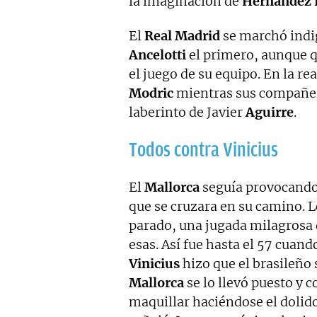
la imaginación de
Hernández 
El
Real Madrid
se marchó indig
Ancelotti
el primero, aunque q
el juego de su equipo. En la 
Modric
mientras sus compañero
laberinto de Javier
Aguirre
.
Todos contra Vinicius
El
Mallorca
seguía provocand
que se cruzara en su camino. 
parado, una jugada milagrosa q
esas. Así fue hasta el 57 cuan
Vinicius
hizo que el brasileño 
Mallorca
se lo llevó puesto y 
maquillar haciéndose el dolid