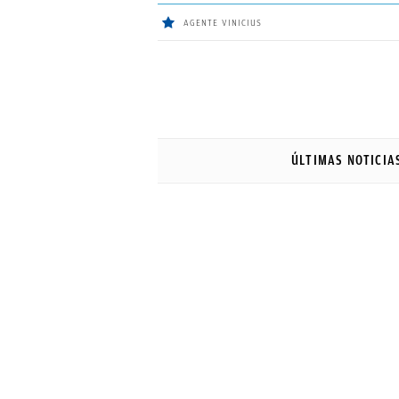
AGENTE VINICIUS
ÚLTIMAS
NOTICIAS
ÚLTIMAS NOTICIA
REAL
MADRID
BALONCESTO
CANTERA
FICHAJES
DIRECTO
FEMENINO