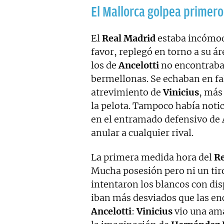
El Mallorca golpea primero
El
Real Madrid
estaba incómod
favor, replegó en torno a su ár
los de
Ancelotti
no encontraban
bermellonas. Se echaban en fa
atrevimiento de
Vinicius
, más
la pelota. Tampoco había notic
en el entramado defensivo de 
anular a cualquier rival.
La primera medida hora del
Re
Mucha posesión pero ni un tiro
intentaron los blancos con di
iban más desviados que las en
Ancelotti
:
Vinicius
vio una amar