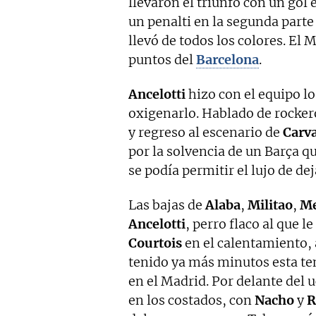
llevaron el triunfo con un gol
un penalti en la segunda parte
llevó de todos los colores. El
puntos del
Barcelona
.
Ancelotti
hizo con el equipo l
oxigenarlo. Hablado de rocker
y regreso al escenario de
Carva
por la solvencia de un Barça q
se podía permitir el lujo de d
Las bajas de
Alaba
,
Militao
,
M
Ancelotti
, perro flaco al que l
Courtois
en el calentamiento, 
tenido ya más minutos esta te
en el Madrid. Por delante del
en los costados, con
Nacho
y
R