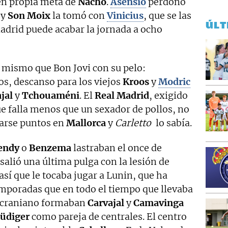
 en propia meta de
Nacho
.
Asensio
perdonó
 y
Son Moix
la tomó con
Vinicius
, que se las
ÚLT
 Madrid puede acabar la jornada a ocho
o mismo que Bon Jovi con su pelo:
os, descanso para los viejos
Kroos
y
Modric
jal
y
Tchouaméni
. El
Real Madrid
, exigido
ue falla menos que un sexador de pollos, no
ejarse puntos en
Mallorca
y
Carletto
lo sabía.
endy
o
Benzema
lastraban el once de
e salió una última pulga con la lesión de
así que le tocaba jugar a Lunin, que ha
mporadas que en todo el tiempo que llevaba
 ucraniano formaban
Carvajal
y
Camavinga
üdiger
como pareja de centrales. El centro