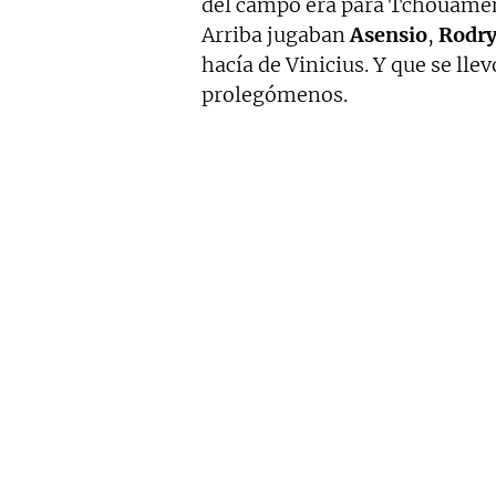
del campo era para Tchouaméni
Arriba jugaban
Asensio
,
Rodr
hacía de Vinicius. Y que se lle
prolegómenos.