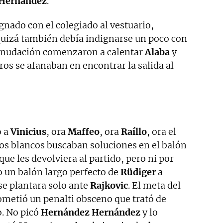
Hernández
.
nado con el colegiado al vestuario,
uizá también debía indignarse un poco con
reanudación comenzaron a calentar
Alaba
y
s se afanaban en encontrar la salida al
o a
Vinicius
, ora
Maffeo
, ora
Raíllo
, ora el
Los blancos buscaban soluciones en el balón
ue les devolviera al partido, pero ni por
do un balón largo perfecto de
Rüdiger
a
se plantara solo ante
Rajkovic
. El meta del
cometió un penalti obsceno que trató de
o. No picó
Hernández Hernández
y lo