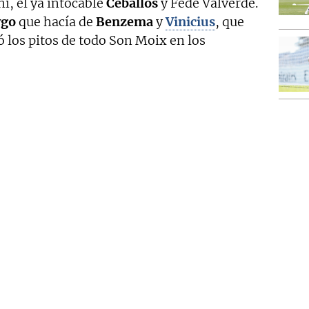
, el ya intocable
Ceballos
y Fede Valverde.
ygo
que hacía de
Benzema
y
Vinicius
, que
vó los pitos de todo Son Moix en los