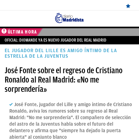
ÚLTIMAS
ÚLTIMA HORA
OFICIAL: DIOMANDE YA ES NUEVO JUGADOR DEL REAL MADRID
NOTICIAS
EL JUGADOR DEL LILLE ES AMIGO ÍNTIMO DE LA
REAL
ESTRELLA DE LA JUVENTUS
MADRID
José Fonte sobre el regreso de Cristiano
BALONCESTO
Ronaldo al Real Madrid: «No me
sorprendería»
CANTERA
FICHAJES
José Fonte, jugador del Lille y amigo íntimo de Cristiano
Ronaldo, aviva los rumores sobre su regreso al Real
DIRECTO
Madrid: "No me sorprendería". El compañero de selección
del astro de la Juventus habla sobre el futuro del
FEMENINO
delantero y afirma que "siempre ha dejado la puerta
PAPARAZZI
abierta" al conjunto blanco