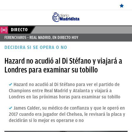
ÚLTIMAS
DIRECTO
FERENCVAROS – REAL MADRID, EN DIRECTO HOY
NOTICIAS
DECIDIRA SI SE OPERA O NO
REAL
Hazard no acudió al Di Stéfano y viajará a
MADRID
Londres para examinar su tobillo
BALONCESTO
Hazard no acudió al Di Stéfano para ver el partido de
CANTERA
Champions entre Real Madrid y Atalanta y viajará a
FICHAJES
Londres en las próximas horas para examinar su tobillo
DIRECTO
James Calder, su médico de confianza y que le operó en
2017 cuando era jugador del Chelsea, le revisará la placa y
FEMENINO
decidirán si lo mejor es operarse o no
PAPARAZZI