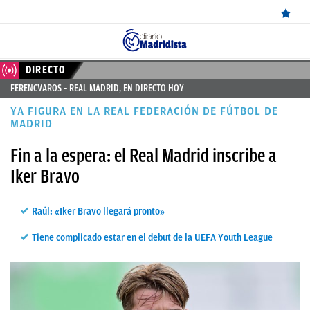
ÚLTIMAS
DIRECTO
FERENCVAROS – REAL MADRID, EN DIRECTO HOY
NOTICIAS
YA FIGURA EN LA REAL FEDERACIÓN DE FÚTBOL DE
REAL
MADRID
MADRID
Fin a la espera: el Real Madrid inscribe a
Iker Bravo
BALONCESTO
CANTERA
Raúl: «Iker Bravo llegará pronto»
FICHAJES
Tiene complicado estar en el debut de la UEFA Youth League
DIRECTO
FEMENINO
PAPARAZZI