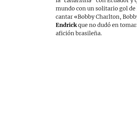
la
‘canarinha’
con Ecuador y 
mundo con un solitario gol de
cantar «Bobby Charlton, Bobby
Endrick
que no dudó en tomarse
afición brasileña.