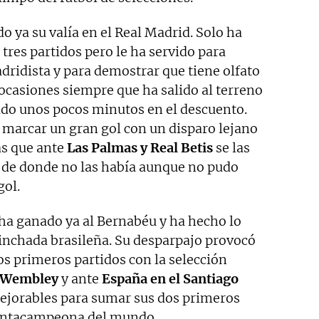
ya su valía en el Real Madrid. Solo ha
res partidos pero le ha servido para
ridista y para demostrar que tiene olfato
 ocasiones siempre que ha salido al terreno
ido unos pocos minutos en el descuento.
 marcar un gran gol con un disparo lejano
as que ante
Las Palmas y Real Betis
se las
 de donde no las había aunque no pudo
gol.
 ha ganado ya al Bernabéu y ha hecho lo
hinchada brasileña. Su desparpajo provocó
s primeros partidos con la selección
n Wembley
y ante
España en el Santiago
mejorables para sumar sus dos primeros
 pentacampeona del mundo.