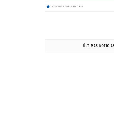
CONVOCATORIA MADRID
ÚLTIMAS
NOTICIAS
ÚLTIMAS NOTICIA
REAL
MADRID
BALONCESTO
CANTERA
FICHAJES
DIRECTO
FEMENINO