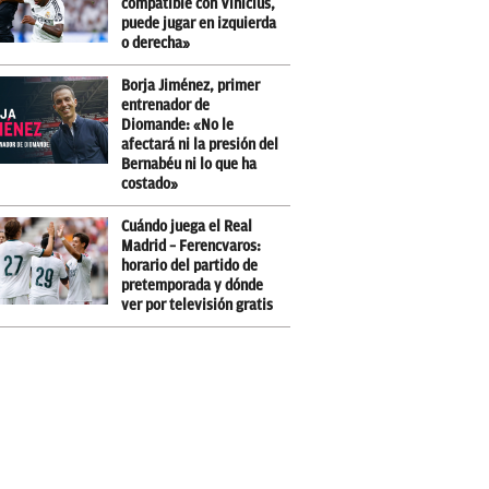
compatible con Vinicius,
puede jugar en izquierda
o derecha»
Borja Jiménez, primer
entrenador de
Diomande: «No le
afectará ni la presión del
Bernabéu ni lo que ha
costado»
Cuándo juega el Real
Madrid – Ferencvaros:
horario del partido de
pretemporada y dónde
ver por televisión gratis