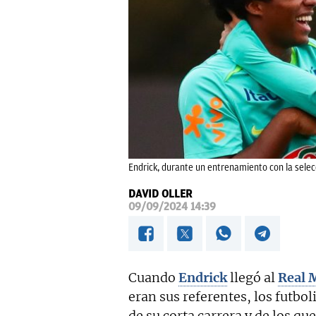
Endrick, durante un entrenamiento con la selecc
DAVID OLLER
09/09/2024 14:39
Cuando
Endrick
llegó al
Real 
eran sus referentes, los futboli
de su corta carrera y de los q