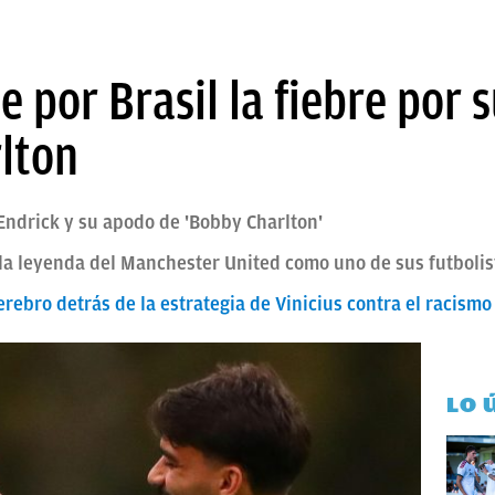
 por Brasil la fiebre por
lton
Endrick y su apodo de 'Bobby Charlton'
la leyenda del Manchester United como uno de sus futbolis
cerebro detrás de la estrategia de Vinicius contra el racismo
LO 