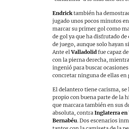
Endrick
también ha demostrado 
jugado unos pocos minutos en t
marcar su primer gol como mad
de gol ya que ha disfrutado de
de juego, aunque solo hayan s
Ante el
Valladolid
fue capaz de
con la pierna derecha, mientr
ingenió para buscar ocasiones
concretar ninguna de ellas en 
El delantero tiene carisma, se
propio con buena parte de la 
que marcara también en sus do
absoluta, contra
Inglaterra e
Bernabéu
. Dos escenarios in
tantos con la camiseta de la