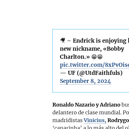
🎥 – Endrick is enjoying 
new nickname, «Bobby
Charlton.» 😁😁
pic.twitter.com/8xPvOis
— UF (@UtdFaithfuls)
September 8, 2024
Ronaldo Nazario y Adriano
bus
delantero de clase mundial. Po
madridistas
Vinicius,
Rodrygo 
‘canarinha’ a lo más alto del o