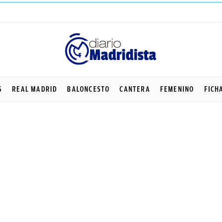
S
REAL MADRID
BALONCESTO
CANTERA
FEMENINO
FICH