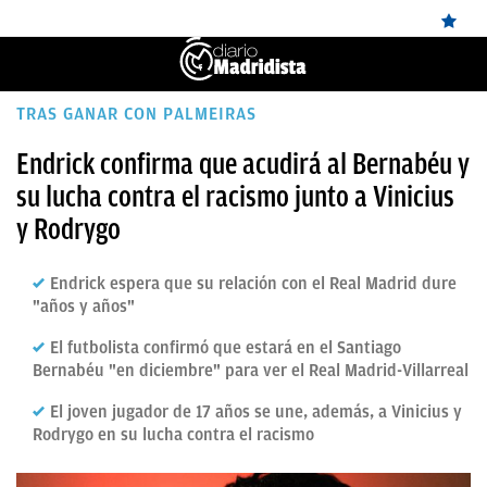
ÚLTIMAS
TRAS GANAR CON PALMEIRAS
NOTICIAS
Endrick confirma que acudirá al Bernabéu y
su lucha contra el racismo junto a Vinicius
REAL
y Rodrygo
MADRID
BALONCESTO
Endrick espera que su relación con el Real Madrid dure
"años y años"
CANTERA
El futbolista confirmó que estará en el Santiago
FICHAJES
Bernabéu "en diciembre" para ver el Real Madrid-Villarreal
DIRECTO
El joven jugador de 17 años se une, además, a Vinicius y
Rodrygo en su lucha contra el racismo
FEMENINO
PAPARAZZI