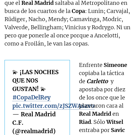
que el
Real Madrid
saltaba al Metropolitano en
busca de los cuartos de la
Copa
: Lunin; Carvajal,
Rüdiger, Nacho, Mendy; Camavinga, Modric,
Valverde, Bellingham; Vinicius y Rodrygo. Ni un
pero que ponerle al once porque a Ancelotti,
como a Froilán, le van las copas.
Enfrente
Simeone
💫 ¡LAS NOCHES
copiaba la táctica
QUE NOS
de
Carletto
y
GUSTAN! 💫
apostaba por diez
#CopaDelRey
de los once que le
pic.twitter.com/zJSZWAszvo
plantaron cara al
Real Madrid
en
— Real Madrid
Riad
. Sólo
Witsel
C.F.
entraba por
Savic
(@realmadrid)