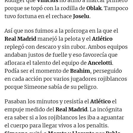
Rüdiger que
Vinicius
no atinó a marcar primero
porque se topó con la rodilla de
Oblak
. Tampoco
tuvo fortuna en el rechace
Joselu
.
Así que nos fuimos a la prórroga en la que el
Real Madrid
manejó la pelota y el
Atlético
replegó con descaro y sin rubor. Ambos equipos
andaban justos de fuelle y eso favorecía que
aflorara el talento del equipo de
Ancelotti
.
Podía ser el momento de
Brahim
, perseguido
en cada acción por varios jugadores rojiblancos
porque Simeone sabía de su peligro.
Pasaban los minutos y resistía el
Atlético
el
empuje medido del
Real Madrid
. La incógnita
era saber si a los rojiblancos les iba a aguantar
el cuerpo para llegar vivos a los penaltis.