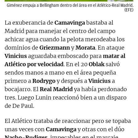
Giménez empuja a Bellingham dentro del área en el Atlético-Real Madrid.
(EFE)
La exuberancia de
Camavinga
bastaba al
Madrid para manejar el centro del campo
achicar agua cuando la pelota merodeaba los
dominios de
Griezmann
y
Morata
. En ataque
Vinicius
aguardaba emboscado para
matar al
Atlético por velocidad
. En el 20
Oblak
salvó
sendos manos a mano en el área pequeña
primero a
Rodrygo
y después a
Vinicius
a
bocajarro. El
Real Madrid
ya había perdonado
tres. Luego Lunin reaccionó bien a un disparo
de De Paul.
El Atlético trataba de reaccionar pero se topaba
unas veces con
Camavinga
y otras con el dúo
Nacho-Rudiger
, impecables en el marcaje