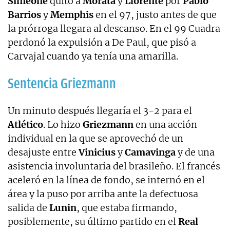
Simeone
quitó a
Morata
y
Llorente
por
Pablo
Barrios
y
Memphis
en el 97, justo antes de que
la prórroga llegara al descanso. En el 99 Cuadra
perdonó la expulsión a De Paul, que pisó a
Carvajal cuando ya tenía una amarilla.
Sentencia Griezmann
Un minuto después llegaría el 3-2 para el
Atlético
. Lo hizo
Griezmann
en una acción
individual en la que se aprovechó de un
desajuste entre
Vinicius
y
Camavinga
y de una
asistencia involuntaria del brasileño. El francés
aceleró en la línea de fondo, se internó en el
área y la puso por arriba ante la defectuosa
salida de
Lunin
, que estaba firmando,
posiblemente, su último partido en el
Real