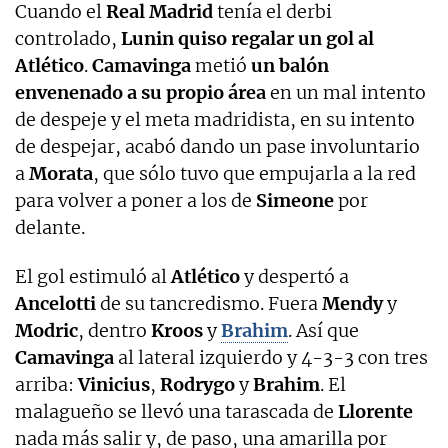
Cuando el
Real Madrid
tenía el derbi
controlado,
Lunin quiso regalar un gol al
Atlético
.
Camavinga
metió
un balón
envenenado a su propio área
en un mal intento
de despeje y el meta madridista, en su intento
de despejar, acabó dando un pase involuntario
a
Morata
, que sólo tuvo que empujarla a la red
para volver a poner a los de
Simeone
por
delante.
El gol estimuló al
Atlético
y despertó a
Ancelotti
de su tancredismo. Fuera
Mendy
y
Modric
, dentro
Kroos
y
Brahim
. Así que
Camavinga
al lateral izquierdo y 4-3-3 con tres
arriba:
Vinicius
,
Rodrygo
y
Brahim
. El
malagueño se llevó una tarascada de
Llorente
nada más salir y, de paso, una amarilla por