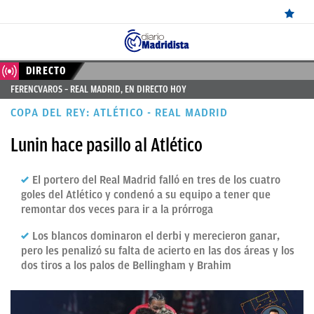
ÚLTIMAS
DIRECTO
FERENCVAROS – REAL MADRID, EN DIRECTO HOY
✕
Sigue a
OkDiario
en Google
Continuar
NOTICIAS
COPA DEL REY: ATLÉTICO - REAL MADRID
REAL
Lunin hace pasillo al Atlético
MADRID
BALONCESTO
El portero del Real Madrid falló en tres de los cuatro
goles del Atlético y condenó a su equipo a tener que
CANTERA
remontar dos veces para ir a la prórroga
FICHAJES
Los blancos dominaron el derbi y merecieron ganar,
pero les penalizó su falta de acierto en las dos áreas y los
DIRECTO
dos tiros a los palos de Bellingham y Brahim
FEMENINO
PAPARAZZI