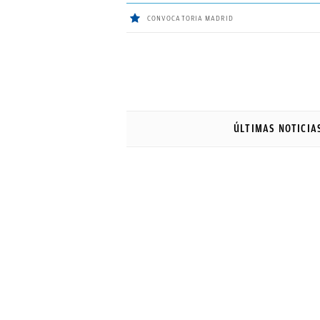
CONVOCATORIA MADRID
ÚLTIMAS
NOTICIAS
ÚLTIMAS NOTICIA
REAL
MADRID
BALONCESTO
CANTERA
FICHAJES
DIRECTO
FEMENINO