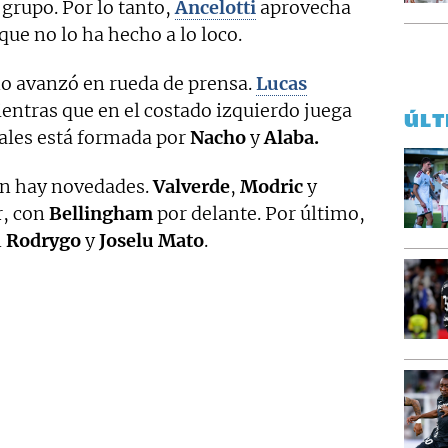
grupo. Por lo tanto,
Ancelotti
aprovecha
que no lo ha hecho a lo loco.
o avanzó en rueda de prensa.
Lucas
ientras que en el costado izquierdo juega
ÚLT
rales está formada por
Nacho
y
Alaba.
én hay novedades.
Valverde
,
Modric
y
r, con
Bellingham
por delante. Por último,
n
Rodrygo
y
Joselu
Mato
.