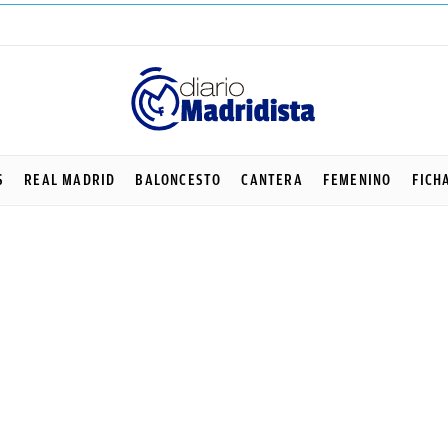
S
REAL MADRID
BALONCESTO
CANTERA
FEMENINO
FICH