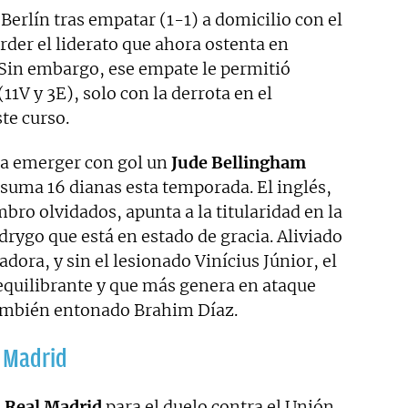
 Berlín tras empatar (1-1) a domicilio con el
rder el liderato que ahora ostenta en
. Sin embargo, ese empate le permitió
11V y 3E), solo con la derrota en el
te curso.
ó a emerger con gol un
Jude Bellingham
 suma 16 dianas esta temporada. El inglés,
bro olvidados, apunta a la titularidad en la
drygo que está en estado de gracia. Aliviado
adora, y sin el lesionado Vinícius Júnior, el
sequilibrante y que más genera en ataque
ambién entonado Brahim Díaz.
l Madrid
l
Real Madrid
para el duelo contra el Unión