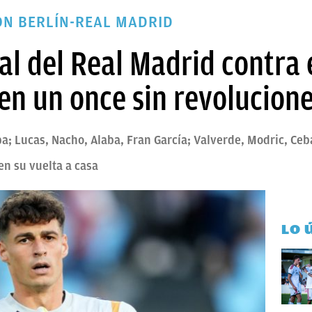
ÓN BERLÍN-REAL MADRID
ial del Real Madrid contra 
 en un once sin revolucion
pa; Lucas, Nacho, Alaba, Fran García; Valverde, Modric, Ceb
en su vuelta a casa
LO 