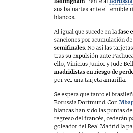
Bellingham
frente al
Borussi
sus baluartes ante el temible r
blancos.
Al igual que sucede en la
fase 
sanciones por acumulación de 
semifinales
. No así las tarjet
tras su expulsión ante Pachuc
ello, Vinicius Junior y Jude B
madridistas en riesgo de perd
por ver una tarjeta amarilla.
Se espera que tanto el brasileñ
Borussia Dortmund. Con
Mbap
blancas han sido las puntas de
regreso del francés, cederán 
goleador del Real Madrid la p