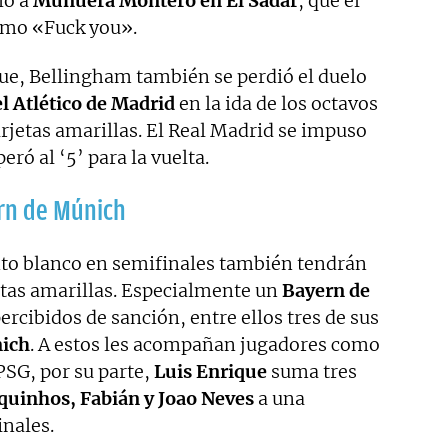
ió a
Munuera Montero en El Sadar
, que el
como «Fuck you».
ue, Bellingham también se perdió el duelo
el Atlético de Madrid
en la ida de los octavos
rjetas amarillas. El Real Madrid se impuso
ró al ‘5’ para la vuelta.
rn de Múnich
unto blanco en semifinales también tendrán
etas amarillas. Especialmente un
Bayern de
ercibidos de sanción, entre ellos tres de sus
mich
. A estos les acompañan jugadores como
PSG, por su parte,
Luis Enrique
suma tres
uinhos, Fabián y Joao Neves
a una
inales.