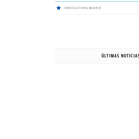
CONVOCATORIA MADRID
ÚLTIMAS
NOTICIAS
ÚLTIMAS NOTICIA
REAL
MADRID
BALONCESTO
CANTERA
FICHAJES
DIRECTO
FEMENINO