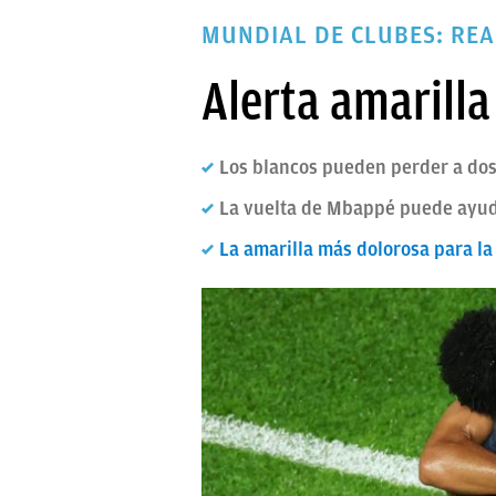
PAPARAZZI
MUNDIAL DE CLUBES: RE
OKDIARIO
Alerta amarilla
Los blancos pueden perder a dos 
La vuelta de Mbappé puede ayuda
La amarilla más dolorosa para la