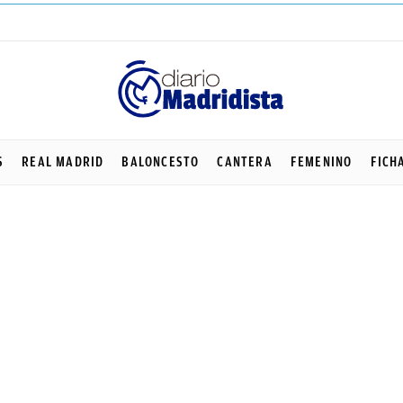
S
REAL MADRID
BALONCESTO
CANTERA
FEMENINO
FICH