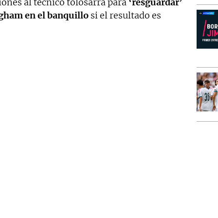
iones al técnico tolosarra para
‘resguardar’
ngham en el banquillo
si el resultado es