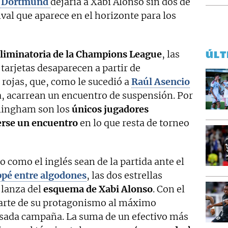
a Dortmund
dejaría a Xabi Alonso sin dos de
ival que aparece en el horizonte para los
eliminatoria de la Champions League
, las
ÚLT
tarjetas desaparecen a partir de
as rojas, que, como le sucedió a
Raúl Asencio
a, acarrean un encuentro de suspensión. Por
ellingham son los
únicos jugadores
erse un encuentro
en lo que resta de torneo
o como el inglés sean de la partida ante el
pé entre algodones
, las dos estrellas
 lanza del
esquema de Xabi Alonso
. Con el
parte de su protagonismo al máximo
asada campaña. La suma de un efectivo más