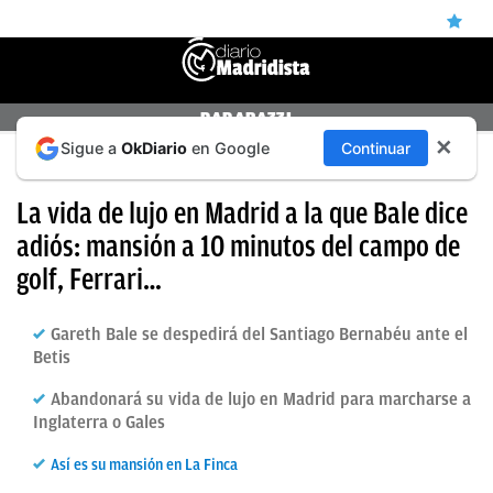
ÚLTIMAS
PAPARAZZI
✕
Sigue a
OkDiario
en Google
Continuar
NOTICIAS
UN ADIÓS POR LA PUERTA DE ATRÁS
REAL
La vida de lujo en Madrid a la que Bale dice
MADRID
adiós: mansión a 10 minutos del campo de
golf, Ferrari…
BALONCESTO
CANTERA
Gareth Bale se despedirá del Santiago Bernabéu ante el
Betis
FICHAJES
Abandonará su vida de lujo en Madrid para marcharse a
DIRECTO
Inglaterra o Gales
FEMENINO
Así es su mansión en La Finca
PAPARAZZI